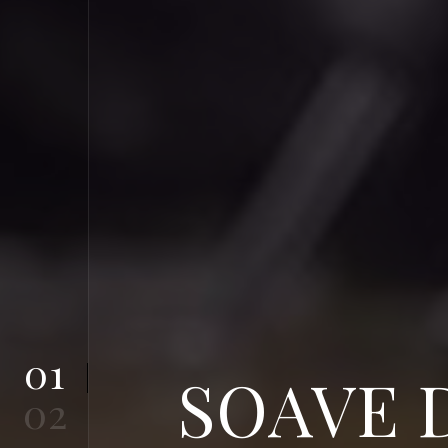
01
SOAVE 
02