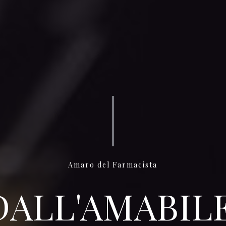
Amaro del Farmacista
DALL'AMABIL